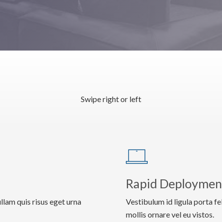
Swipe right or left
Rapid Deploymen
llam quis risus eget urna
Vestibulum id ligula porta f
mollis ornare vel eu vistos.