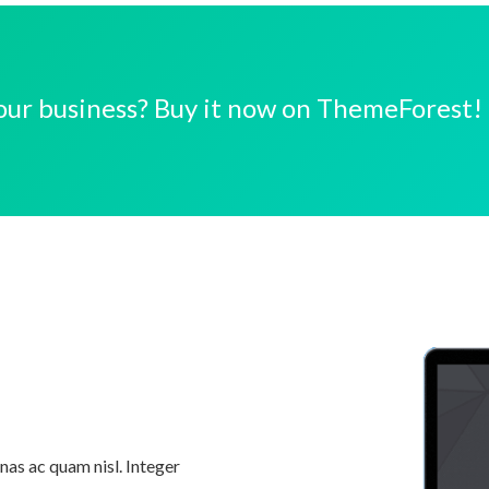
 your business? Buy it now on ThemeForest!
enas ac quam nisl. Integer