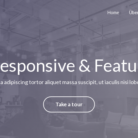
Home
Über
Responsive & Featu
a adipiscing tortor aliquet massa suscipit, ut iaculis nisi lob
Take a tour